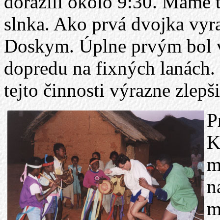
dorazili okolo 9:30. Máme t
slnka. Ako prvá dvojka vyr
Doskym. Úplne prvým bol v
dopredu na fixných lanách. B
tejto činnosti výrazne zlepši
P
K
m
n
m