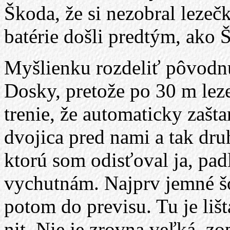
Škoda, že si nezobral lezečk
batérie došli predtým, ako
Myšlienku rozdeliť pôvodnú
Dosky, pretože po 30 m leze
trenie, že automaticky zašt
dvojica pred nami a tak druh
ktorú som odisťoval ja, pad
vychutnám. Najprv jemné š
potom do previsu. Tu je lišt
nit. Nie je zrovna veľká, zo