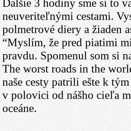
Ďalšie 3 hodiny sme si to v
neuveriteľnými cestami. Vy
polmetrové diery a žiaden 
“Myslím, že pred piatimi m
pravdu. Spomenul som si na
The worst roads in the worl
naše cesty patrili ešte k tý
v polovici od nášho cieľa 
oceáne.