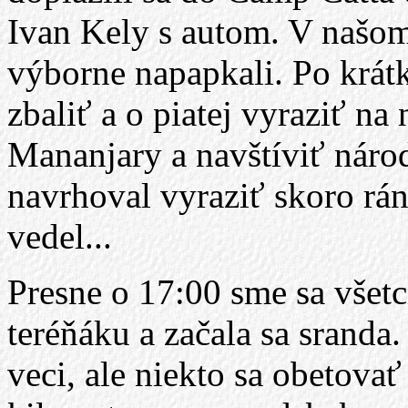
Ivan Kely s autom. V našom
výborne napapkali. Po krátk
zbaliť a o piatej vyraziť na
Mananjary a navštíviť nár
navrhoval vyraziť skoro rán
vedel...
Presne o 17:00 sme sa všet
teréňáku a začala sa sranda.
veci, ale niekto sa obetova