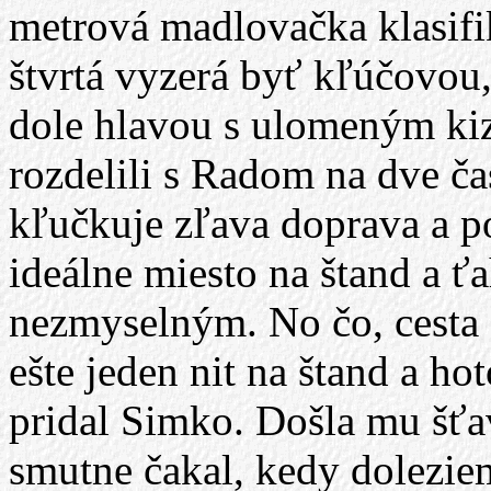
metrová madlovačka klasifik
štvrtá vyzerá byť kľúčovou,
dole hlavou s ulomeným ki
rozdelili s Radom na dve čas
kľučkuje zľava doprava a p
ideálne miesto na štand a ť
nezmyselným. No čo, cesta 
ešte jeden nit na štand a h
pridal Simko. Došla mu šťa
smutne čakal, kedy dolezie