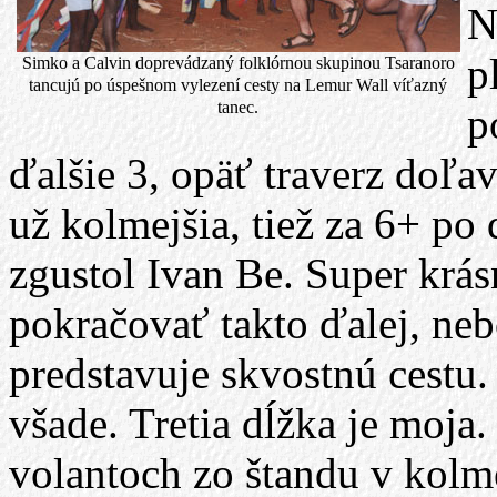
N
p
Simko a Calvin doprevádzaný folklórnou skupinou Tsaranoro
tancujú po úspešnom vylezení cesty na Lemur Wall víťazný
tanec.
p
ďalšie 3, opäť traverz doľav
už kolmejšia, tiež za 6+ po
zgustol Ivan Be. Super krás
pokračovať takto ďalej, neb
predstavuje skvostnú cestu. 
všade. Tretia dĺžka je moja
volantoch zo štandu v kolm