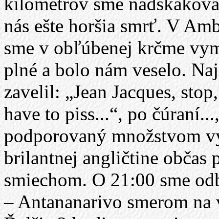
kilometrov sme nadskakoval
nás ešte horšia smrť. V Am
sme v obľúbenej krčme vyme
plné a bolo nám veselo. N
zavelil: „Jean Jacques, stop
have to piss...“, po čúraní.
podporovaný množstvom vy
brilantnej angličtine obča
smiechom. O 21:00 sme odb
– Antananarivo smerom na v