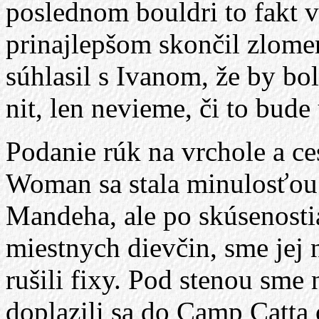
poslednom bouldri to fakt v
prinajlepšom skončil zlom
súhlasil s Ivanom, že by bo
nit, len nevieme, či to bud
Podanie rúk na vrchole a ce
Woman sa stala minulosťou
Mandeha, ale po skúsenosti
miestnych dievčin, sme jej 
rušili fixy. Pod stenou sme 
doplazili sa do Camp Catta 