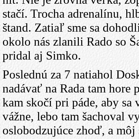
stačí. Trocha adrenalínu, h
štand. Zatiaľ sme sa dohodl
okolo nás zlanili Rado so Š
pridal aj Simko.
Poslednú za 7 natiahol Dosk
nadávať na Rada tam hore p
kam skočí pri páde, aby sa 
vážne, lebo tam šachoval vy
oslobodzujúce zhoď, a môj s