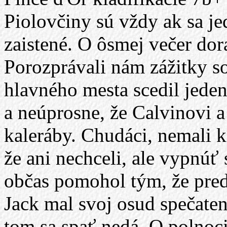
Piolovčiny sú vždy ak sa je
zaistené. O ôsmej večer dora
Porozprávali nám zážitky 
hlavného mesta scedil jeden 
a neúprosne, že Calvinovi a 
kaleráby. Chudáci, nemali 
že ani nechceli, ale vypnúť
občas pomohol tým, že preds
Jack mal svoj osud spečaten
tom sa spať nedá. O polnoci