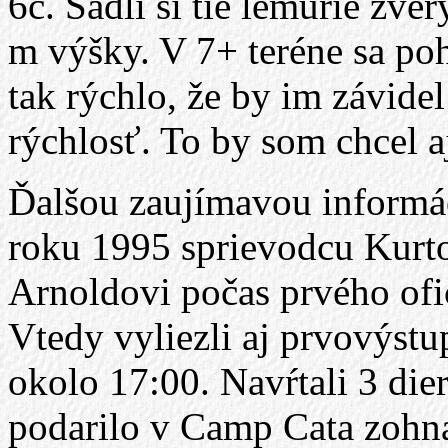
6c. Sadli si tie lemurie zve
m výšky. V 7+ teréne sa po
tak rýchlo, že by im závidel
rýchlosť. To by som chcel aj
Ďalšou zaujímavou informáci
roku 1995 sprievodcu Kurto
Arnoldovi počas prvého ofici
Vtedy vyliezli aj prvovýstu
okolo 17:00. Navŕtali 3 dier
podarilo v Camp Cata zohna