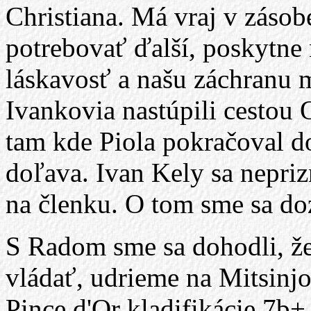
Christiana. Má vraj v zásob
potrebovať ďalší, poskytne
láskavosť a našu záchranu 
Ivankovia nastúpili cestou 
tam kde Piola pokračoval do
doľava. Ivan Kely sa nepriz
na členku. O tom sme sa doz
S Radom sme sa dohodli, ž
vládať, udrieme na Mitsinj
Pince d'Or kladifikácie 7b+