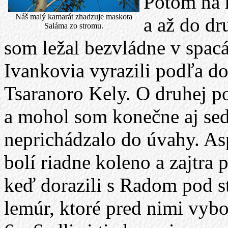
Potom na 
Náš malý kamarát zhadzuje maskota
a až do d
Saláma zo stromu.
som ležal bezvládne v spac
Ivankovia vyrazili podľa d
Tsaranoro Kely. O druhej po
a mohol som konečne aj sed
neprichádzalo do úvahy. A
bolí riadne koleno a zajtra
keď dorazili s Radom pod st
lemúr, ktoré pred nimi vybo