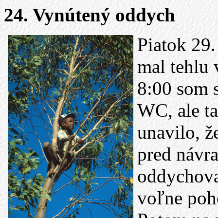
24. Vynútený oddych
Piatok 29
mal tehlu 
8:00 som s
WC, ale t
unavilo, 
pred návr
oddychova
voľne poh