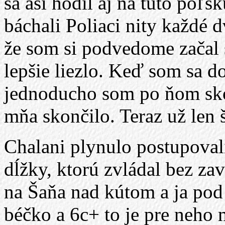
sa asi hodil aj na túto poľs
báchali Poliaci nity každé d
že som si podvedome začal s
lepšie liezlo. Keď som sa d
jednoducho som po ňom skoč
mňa skončilo. Teraz už len š
Chalani plynulo postupovali
dĺžky, ktorú zvládal bez za
na Šaňa nad kútom a ja pod
béčko a 6c+ to je pre neho 