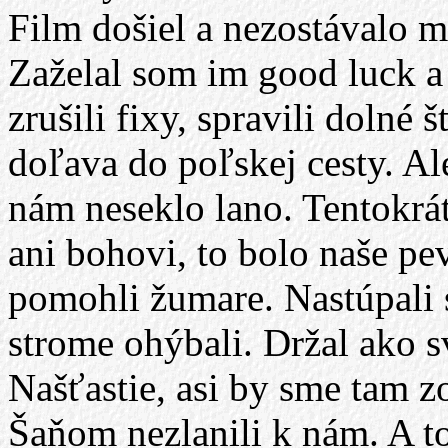
Film došiel a nezostávalo m
Zaželal som im good luck a
zrušili fixy, spravili dolné 
doľava do poľskej cesty. Al
nám neseklo lano. Tentokrá
ani bohovi, to bolo naše p
pomohli žumare. Nastúpali 
strome ohýbali. Držal ako s
Našťastie, asi by sme tam z
Šaňom nezlanili k nám. A to