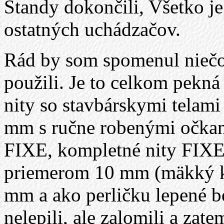
Štandy dokončili, Všetko je 
ostatných uchádzačov.
Rád by som spomenul niečo 
použili. Je to celkom pekná
nity so stavbárskymi telami
mm s ručne robenými očkami
FIXE, kompletné nity FIXE a
priemerom 10 mm (mäkký k
mm a ako perličku lepené 
nelepili, ale zalomili a zate