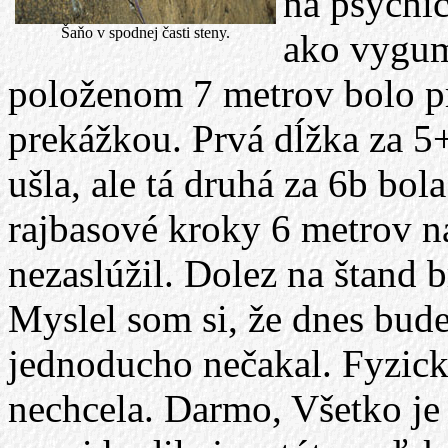
na psychic
Šaňo v spodnej časti steny.
ako vygum
položenom 7 metrov bolo p
prekážkou. Prvá dĺžka za 5+
ušla, ale tá druhá za 6b bol
rajbasové kroky 6 metrov n
nezaslúžil. Dolez na štand 
Myslel som si, že dnes bude
jednoducho nečakal. Fyzicky
nechcela. Darmo, Všetko je 