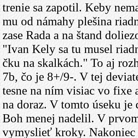
trenie sa zapotil. Keby nema
mu od námahy plešina riadne
zase Rada a na štand dolie
"Ivan Kely sa tu musel riad
čku na skalkách." To aj rozh
7b, čo je 8+/9-. V tej devia
tesne na ním visiac vo fixe 
na doraz. V tomto úseku je 
Boh menej nadelil. V prvom 
vymyslieť kroky. Nakoniec n