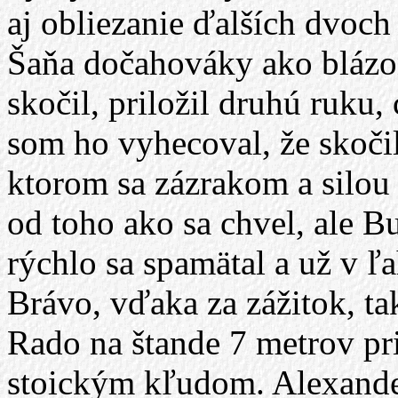
aj obliezanie ďalších dvoch 
Šaňa dočahováky ako blázon
skočil, priložil druhú ruku, 
som ho vyhecoval, že skočil
ktorom sa zázrakom a silou 
od toho ako sa chvel, ale B
rýchlo sa spamätal a už v 
Brávo, vďaka za zážitok, ta
Rado na štande 7 metrov pr
stoickým kľudom. Alexander 