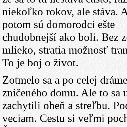
niekoľko rokov, ale stáva. 
potom sú domorodci ešte
chudobnejší ako boli. Bez 
mlieko, stratia možnosť tran
To je boj o život.
Zotmelo sa a po celej dráme 
zničeného domu. Ale to sa u
zachytili oheň a streľbu. 
veciam. Cestu si veľmi poch