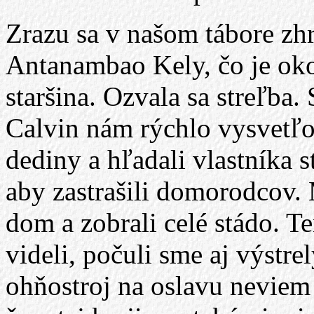
Zrazu sa v našom tábore zh
Antanambao Kely, čo je okol
staršina. Ozvala sa streľba
Calvin nám rýchlo vysvetľov
dediny a hľadali vlastníka s
aby zastrašili domorodcov. 
dom a zobrali celé stádo. T
videli, počuli sme aj výstrel
ohňostroj na oslavu neviem