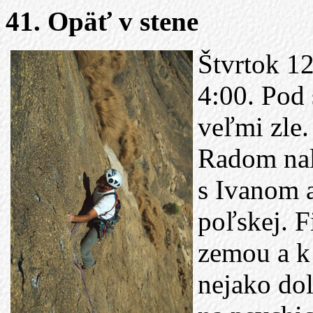
41. Opäť v stene
Štvrtok 12
4:00. Pod 
veľmi zle.
Radom nali
s Ivanom a
poľskej. F
zemou a k
nejako do