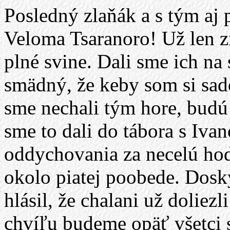
Posledný zlaňák a s tým aj 
Veloma Tsaranoro! Už len zn
plné svine. Dali sme ich na 
smädný, že keby som si sado
sme nechali tým hore, budú 
sme to dali do tábora s Iva
oddychovania za necelú ho
okolo piatej poobede. Dosky
hlásil, že chalani už doliez
chvíľu budeme opäť všetci 