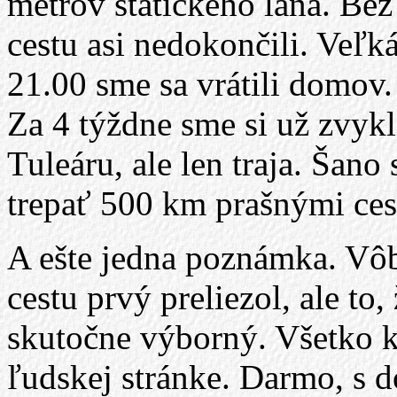
metrov statického lana. Bez
cestu asi nedokončili. Veľk
21.00 sme sa vrátili domov
Za 4 týždne sme si už zvykl
Tuleáru, ale len traja. Šan
trepať 500 km prašnými ces
A ešte jedna poznámka. Vôbe
cestu prvý preliezol, ale to,
skutočne výborný. Všetko k
ľudskej stránke. Darmo, s d