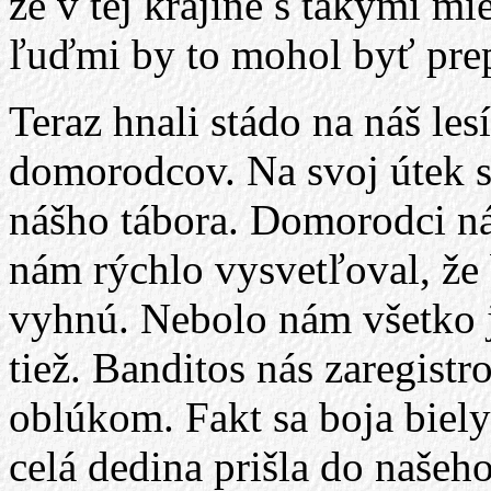
že v tej krajine s takými m
ľuďmi by to mohol byť pre
Teraz hnali stádo na náš les
domorodcov. Na svoj útek s
nášho tábora. Domorodci ná
nám rýchlo vysvetľoval, že 
vyhnú. Nebolo nám všetko 
tiež. Banditos nás zaregistr
oblúkom. Fakt sa boja biely
celá dedina prišla do našeho