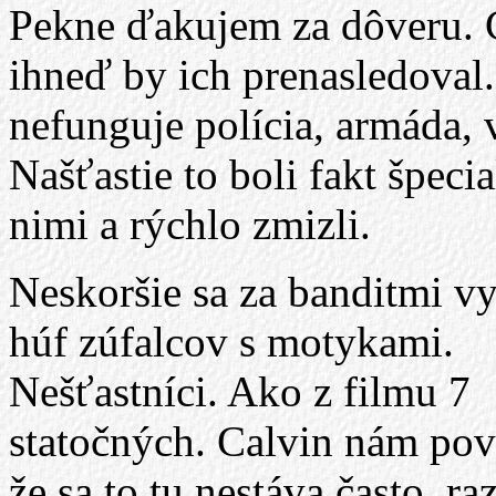
Pekne ďakujem za dôveru. C
ihneď by ich prenasledoval.
nefunguje polícia, armáda, v
Našťastie to boli fakt špecia
nimi a rýchlo zmizli.
Neskoršie sa za banditmi vy
húf zúfalcov s motykami.
Nešťastníci. Ako z filmu 7
statočných. Calvin nám pov
že sa to tu nestáva často, ra