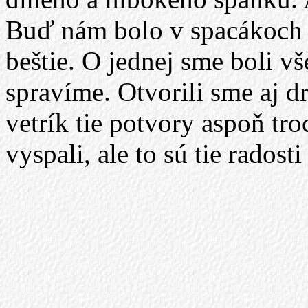
Buď nám bolo v spacákoch te
beštie. O jednej sme boli vš
spravíme. Otvorili sme aj d
vetrík tie potvory aspoň tr
vyspali, ale to sú tie radost