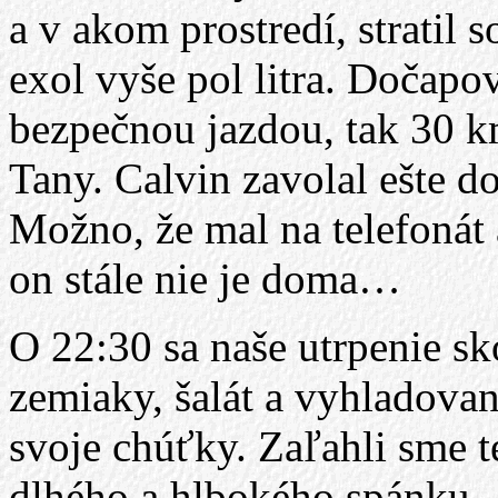
a v akom prostredí, stratil
exol vyše pol litra. Dočapo
bezpečnou jazdou, tak 30 km
Tany. Calvin zavolal ešte d
Možno, že mal na telefonát 
on stále nie je doma…
O 22:30 sa naše utrpenie s
zemiaky, šalát a vyhladovan
svoje chúťky. Zaľahli sme 
dlhého a hlbokého spánku. A