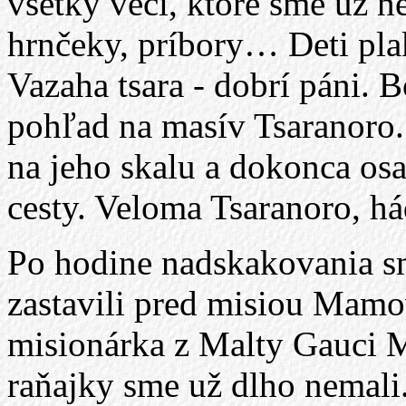
všetky veci, ktoré sme už n
hrnčeky, príbory… Deti plak
Vazaha tsara - dobrí páni. 
pohľad na masív Tsaranoro.
na jeho skalu a dokonca osa
cesty. Veloma Tsaranoro, há
Po hodine nadskakovania s
zastavili pred misiou Mamo
misionárka z Malty Gauci M
raňajky sme už dlho nemali.