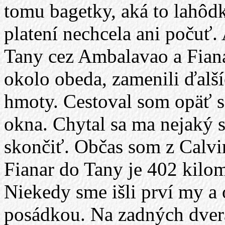
tomu bagetky, aká to lahôd
platení nechcela ani počuť.
Tany cez Ambalavao a Fianar
okolo obeda, zamenili ďalš
hmoty. Cestoval som opäť s
okna. Chytal sa ma nejaký s
skončiť. Občas som z Calvi
Fianar do Tany je 402 kilom
Niekedy sme išli prví my a 
posádkou. Na zadných dverá