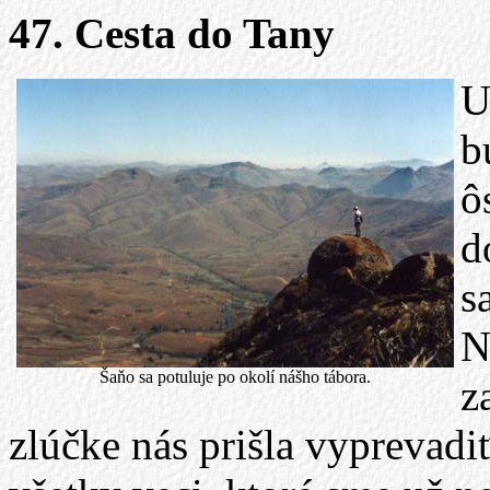
47. Cesta do Tany
U
b
ô
d
s
N
Šaňo sa potuluje po okolí nášho tábora.
z
zlúčke nás prišla vyprevadi