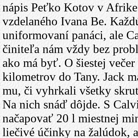
nápis Peťko Kotov v Afrike
vzdelaného Ivana Be. Každú
uniformovaní panáci, ale C
činiteľa nám vždy bez probl
ako má byť. O šiestej večer
kilometrov do Tany. Jack m
mu, či vyhrkali všetky skrut
Na nich snáď dôjde. S Calvi
načapovať 20 l miestnej min
liečivé účinky na žalúdok, 