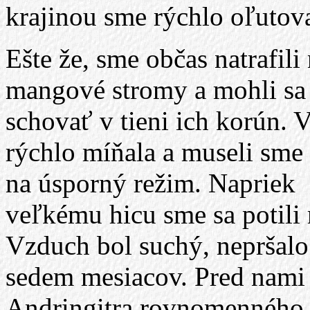
krajinou sme rýchlo oľutova
Ešte že, sme občas natrafili
mangové stromy a mohli sa
schovať v tieni ich korún. 
rýchlo míňala a museli sme 
na úsporný režim. Napriek
veľkému hicu sme sa potili
Vzduch bol suchý, nepršalo
sedem mesiacov. Pred nami 
Andringitra rovnomenného 