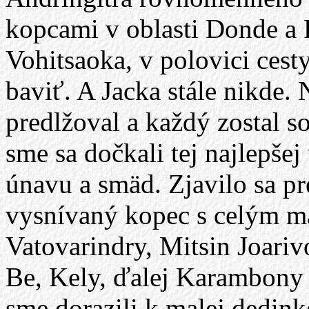
kopcami v oblasti Donde a
Vohitsaoka, v polovici cesty
baviť. A Jacka stále nikde.
predlžoval a každý zostal 
sme sa dočkali tej najlepšej
únavu a smäd. Zjavilo sa pr
vysnívaný kopec s celým ma
Vatovarindry, Mitsin Joariv
Be, Kely, ďalej Karambony 
sme dorazili k malej dedink