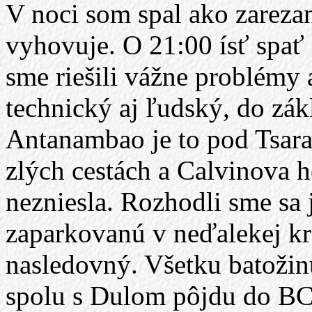
V noci som spal ako zarezan
vyhovuje. O 21:00 ísť spať 
sme riešili vážne problémy 
technický aj ľudský, do zák
Antanambao je to pod Tsar
zlých cestách a Calvinova 
nezniesla. Rozhodli sme sa 
zaparkovanú v neďalekej kr
nasledovný. Všetku batoži
spolu s Dulom pôjdu do BCč