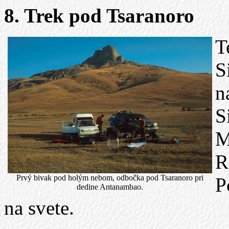
8. Trek pod Tsaranoro
T
S
n
S
M
R
Prvý bivak pod holým nebom, odbočka pod Tsaranoro pri
P
dedine Antanambao.
na svete.