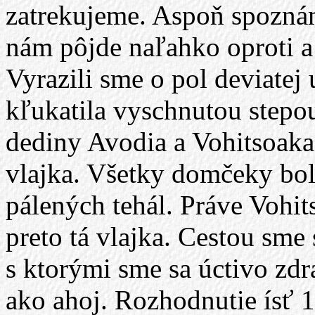
zatrekujeme. Aspoň spoznám
nám pôjde naľahko oproti a
Vyrazili sme o pol deviatej
kľukatila vyschnutou stepo
dediny Avodia a Vohitsoaka
vlajka. Všetky domčeky bol
pálených tehál. Práve Vohits
preto tá vlajka. Cestou sme
s ktorými sme sa úctivo zdr
ako ahoj. Rozhodnutie ísť 