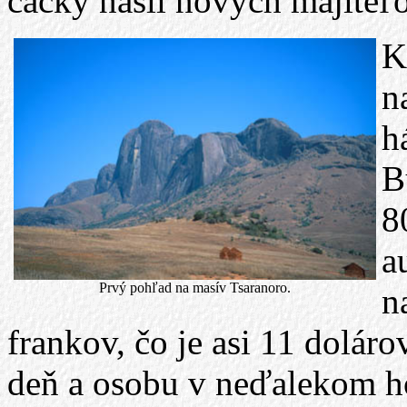
čačky našli nových majiteľ
K
n
h
B
8
a
Prvý pohľad na masív Tsaranoro.
n
frankov, čo je asi 11 dolár
deň a osobu v neďalekom h