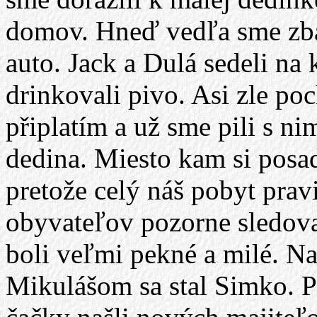
domov. Hneď vedľa sme zba
auto. Jack a Dulá sedeli na
drinkovali pivo. Asi zle poch
připlatím a už sme pili s ni
dedina. Miesto kam si posad
pretože celý náš pobyt prav
obyvateľov pozorne sledova
boli veľmi pekné a milé. Na
Mikulášom sa stal Simko. Pe