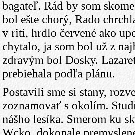
bagateľ. Rád by som skomen
bol ešte chorý, Rado chrchl
v riti, hrdlo červené ako u
chytalo, ja som bol už z na
zdravým bol Dosky. Lazaret
prebiehala podľa plánu.
Postavili sme si stany, rozve
zoznamovať s okolím. Studň
nášho lesíka. Smerom ku s
Wcko, dokonale premyslené