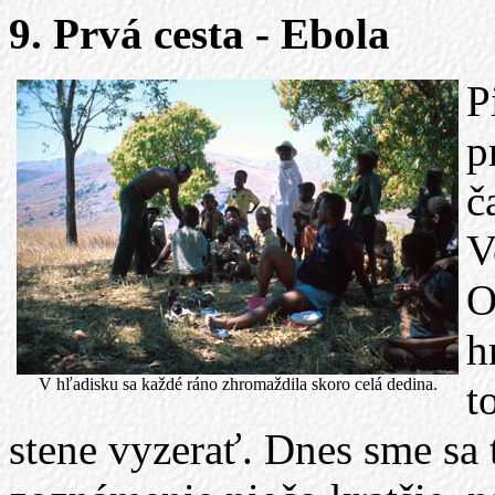
9. Prvá cesta - Ebola
P
p
č
V
O
h
V hľadisku sa každé ráno zhromaždila skoro celá dedina.
t
stene vyzerať. Dnes sme sa 