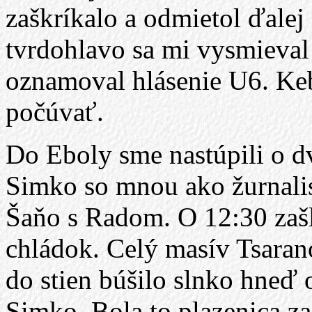
zaškríkalo a odmietol ďale
tvrdohlavo sa mi vysmieval 
oznamoval hlásenie U6. Keb
počúvať.
Do Eboly sme nastúpili o dv
Simko so mnou ako žurnalist
Šaňo s Radom. O 12:30 zašl
chládok. Celý masív Tsaran
do stien búšilo slnko hneď o
Simko. Bola to plazenica za