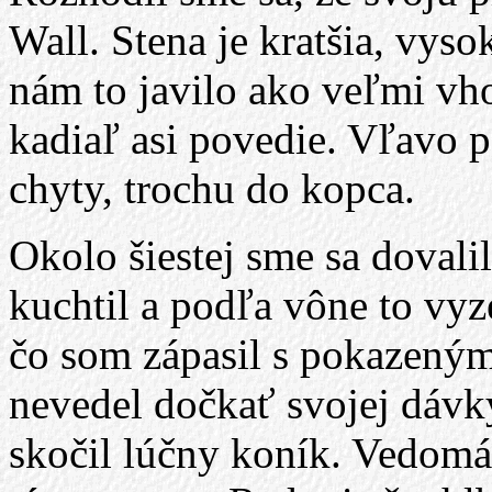
Wall. Stena je kratšia, vys
nám to javilo ako veľmi vho
kadiaľ asi povedie. Vľavo 
chyty, trochu do kopca.
Okolo šiestej sme sa dovali
kuchtil a podľa vône to vyze
čo som zápasil s pokazeným
nevedel dočkať svojej dávk
skočil lúčny koník. Vedomá s