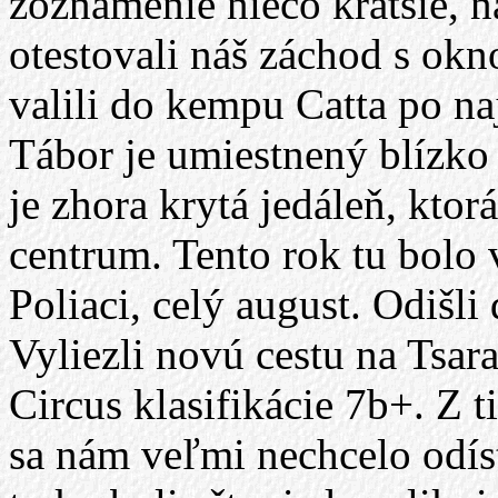
zoznámenie niečo kratšie, 
otestovali náš záchod s okn
valili do kempu Catta po na
Tábor je umiestnený blízko
je zhora krytá jedáleň, ktor
centrum. Tento rok tu bolo 
Poliaci, celý august. Odišl
Vyliezli novú cestu na Tsa
Circus klasifikácie 7b+. Z 
sa nám veľmi nechcelo odís