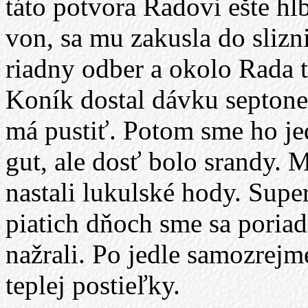
táto potvora Radovi ešte hl
von, sa mu zakusla do slizni
riadny odber a okolo Rada 
Koník dostal dávku septonex
má pustiť. Potom sme ho je
gut, ale dosť bolo srandy. 
nastali lukulské hody. Supe
piatich dňoch sme sa poriad
nažrali. Po jedle samozrejm
teplej postieľky.