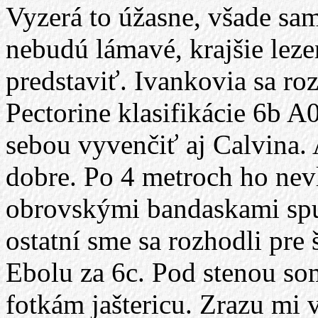
Vyzerá to úžasne, všade sam
nebudú lámavé, krajšie lezen
predstaviť. Ivankovia sa roz
Pectorine klasifikácie 6b A0
sebou vyvenčiť aj Calvina. A
dobre. Po 4 metroch ho nev
obrovskými bandaskami spu
ostatní sme sa rozhodli pre
Ebolu za 6c. Pod stenou so
fotkám jaštericu. Zrazu mi 