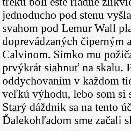
treku boli ešte riadne zlikv
jednoducho pod stenu vyšla
svahom pod Lemur Wall pla
doprevádzaných čiperným
Calvinom. Simko mu požičal
prvýkrát siahnuť na skalu. 
oddychovaním v každom tie
veľkú výhodu, lebo som si sv
Starý dáždnik sa na tento úč
Ďalekohľadom sme začali sk