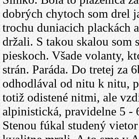
dobrých chytoch som drel ja
trochu duniacich plackách a
držali. S takou skalou som 
pieskoch. Všade volanty, kt
strán. Paráda. Do tretej za 
odhodlával od nitu k nitu, p
totiž odistené nitmi, ale vz
alpinistická, pravidelne 5 -
Stenou fúkal studený viet