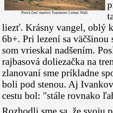
p
Pravá časť masívu Tsaranoro Lemur Wall.
t
liezť. Krásny vangel, oblý k
6b+. Pri lezení sa väčšinou
som vrieskal nadšením. Posl
rajbasová doliezačka na tren
zlanovaní sme príkladne sp
boli pod stenou. Aj Ivankov
cestu bol: "stále rovnako ľ
Rozhodli sme sa, že svoju 