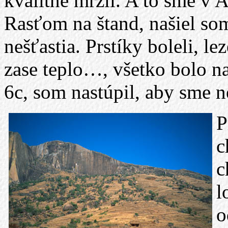
kvalitne mrzli. A to sme v 
Rasťom na štand, našiel so
nešťastia. Prstíky boleli, le
zase teplo…, všetko bolo nan
6c, som nastúpil, aby sme n
P
c
c
l
o